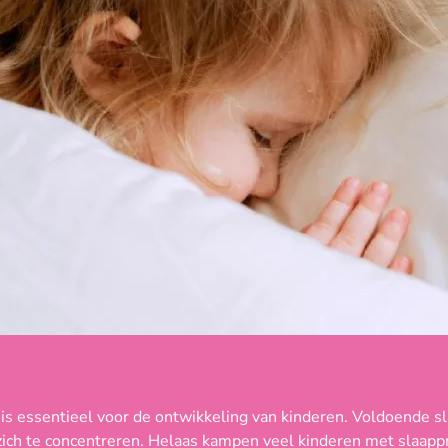
is essentieel voor de ontwikkeling van kinderen. Voldoende s
 zich te concentreren. Helaas kampen veel kinderen met slaap