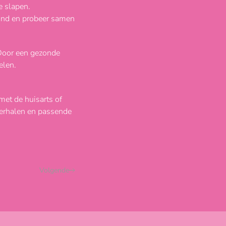
e slapen.
 kind en probeer samen
 Door een gezonde
elen.
met de huisarts of
terhalen en passende
Volgende