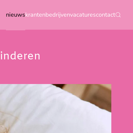
nieuws
kranten
bedrijven
vacatures
contact
kinderen