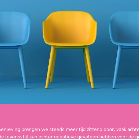
nleving brengen we steeds meer tijd zittend door, vaak achte
de levensstijl kan echter negatieve gevolgen hebben voor de g