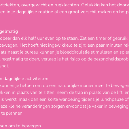
artziekten, overgewicht en rugklachten. Gelukkig kan het doorv
en in je dagelijkse routine al een groot verschil maken en hel
gelmatig
 probeer dan elk half uur even op te staan. Zet een timer of gebruik
bewegen. Het hoeft niet ingewikkeld te zijn; een paar minuten r
quats naast je bureau kunnen je bloedcirculatie stimuleren en spi
 regelmatig te doen, verlaag je het risico op de gezondheidspro
engt.
 dagelijkse activiteiten
kunnen je helpen om op een natuurlijke manier meer te bewegen
kken in plaats van te zitten, neem de trap in plaats van de lift, en
uis werkt, maak dan een korte wandeling tijdens je lunchpauze of
eze kleine veranderingen zorgen ervoor dat je vaker in beweging 
n te plannen.
nsen om te bewegen