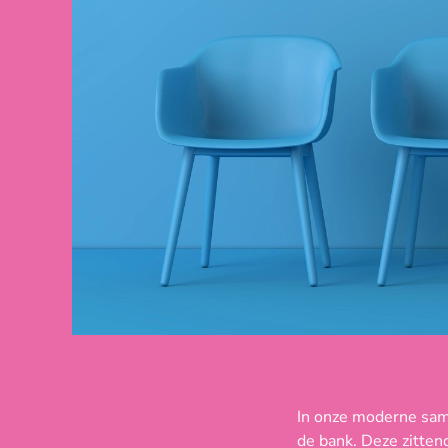
In onze moderne same
de bank. Deze zitten