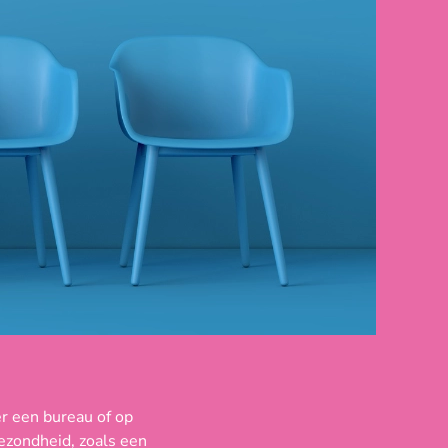
r een bureau of op
ezondheid, zoals een