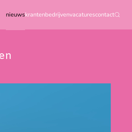
nieuws
kranten
bedrijven
vacatures
contact
gen