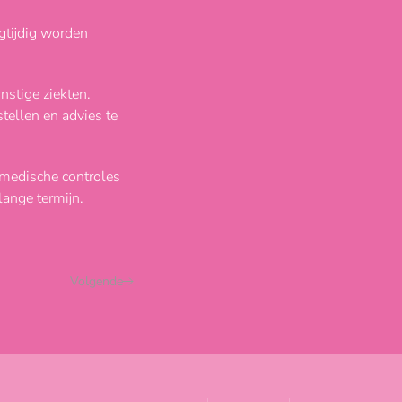
gtijdig worden
nstige ziekten.
ellen en advies te
e medische controles
lange termijn.
Volgende