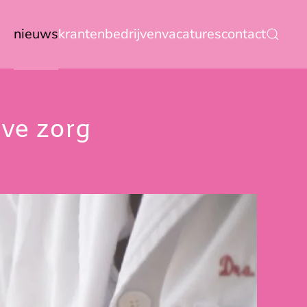
nieuws
kranten
bedrijven
vacatures
contact
eve zorg