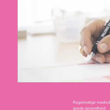
Regelmatige medische
goede gezondheid.