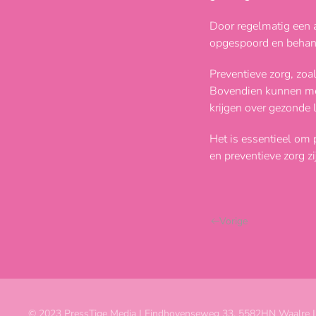
Door regelmatig een 
opgespoord en beha
Preventieve zorg, zoa
Bovendien kunnen med
krijgen over gezonde 
Het is essentieel om 
en preventieve zorg z
Vorige
© 2023 PressTige Media |
Eindhovenseweg 33, 5582HN Waalre 